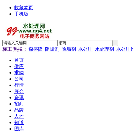
收藏本页
手机版
标王
热搜：
森盛隆
阻垢剂
除垢剂
水处理
水处理剂
水处理
首页
供应
求购
公司
行情
展会
资讯
招商
品牌
人才
知道
图库