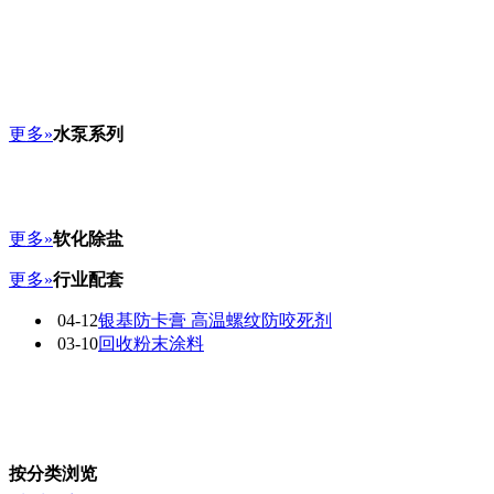
更多»
水泵系列
更多»
软化除盐
更多»
行业配套
04-12
银基防卡膏 高温螺纹防咬死剂
03-10
回收粉末涂料
按分类浏览