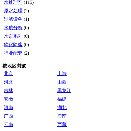
水处理剂
(115)
原水处理
(2)
过滤设备
(1)
水质分析
(0)
水泵系列
(0)
软化除盐
(0)
行业配套
(2)
按地区浏览
北京
上海
河北
山西
吉林
黑龙江
安徽
福建
河南
湖北
广西
海南
云南
西藏