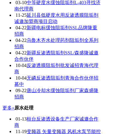
03-10
中等硬度水缓蚀阻垢剂L-403寻找济
南代理商
11-25
延川县低硬度水用反渗透膜阻垢剂
诚邀加盟商项目启动
04-22
新疆电标缓蚀阻垢剂SSL品牌隆重
招商
04-22
乌鲁木齐水处理药剂阻垢剂全系列
招商
04-22
新疆反渗透阻垢剂SSL/森盛隆诚邀
合作伙伴
10-04
反渗透膜阻垢剂批发诚招青海代理
商
10-04
无磷反渗透阻垢剂青海合作伙伴招
募中
09-22
唐山冷却水缓蚀阻垢剂厂家森盛隆
招商
更多»
原水处理
01-13
桓台反渗透设备生产厂家诚邀合作
商
11-19
变频器 矢量变频器 风机水泵节能控