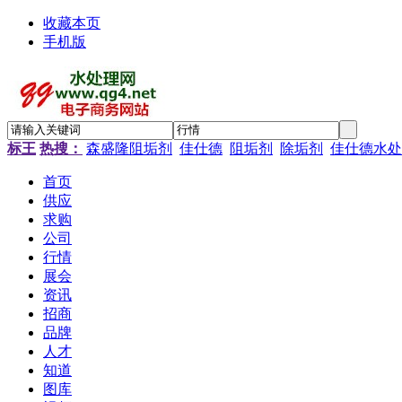
收藏本页
手机版
标王
热搜：
森盛隆阻垢剂
佳仕德
阻垢剂
除垢剂
佳仕德水处
首页
供应
求购
公司
行情
展会
资讯
招商
品牌
人才
知道
图库