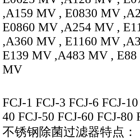
,A159 MV , E0830 MV ,A
E0860 MV ,A254 MV , E1
,A360 MV , E1160 MV ,A
E139 MV ,A483 MV , E88
MV
FCJ-1 FCJ-3 FCJ-6 FCJ-10
40 FCJ-50 FCJ-60 FCJ-80 
不锈钢除菌过滤器特点：