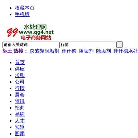
收藏本页
手机版
标王
热搜：
森盛隆阻垢剂
佳仕德
阻垢剂
除垢剂
佳仕德水处
首页
供应
求购
公司
行情
展会
资讯
招商
品牌
人才
知道
图库