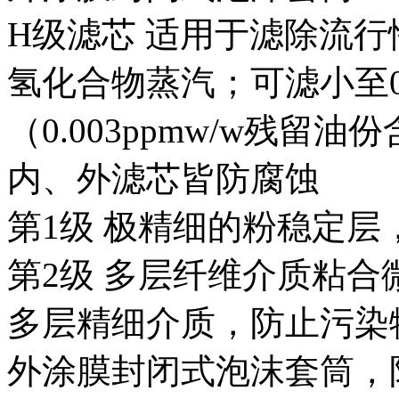
H
级滤芯 适用于滤除流
氢化合物蒸汽；可滤小至0
（0.003ppmw/w残留油
内、外滤芯皆防腐蚀
第1级 极精细的粉稳定
第2级 多层纤维介质粘
多层精细介质，防止污染
外涂膜封闭式泡沫套筒，